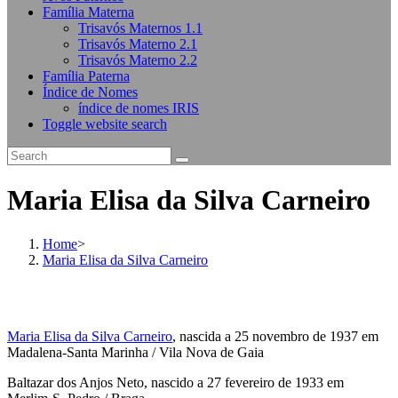
Família Materna
Trisavós Maternos 1.1
Trisavós Materno 2.1
Trisavós Materno 2.2
Família Paterna
Índice de Nomes
índice de nomes IRIS
Toggle website search
Maria Elisa da Silva Carneiro
Home
>
Maria Elisa da Silva Carneiro
Maria Elisa da Silva Carneiro
, nascida a 25 novembro de 1937 em
Madalena-Santa Marinha / Vila Nova de Gaia
Baltazar dos Anjos Neto, nascido a 27 fevereiro de 1933 em