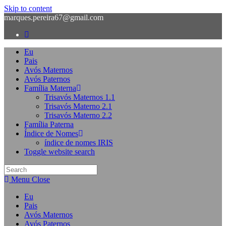
Skip to content
marques.pereira67@gmail.com
Eu
Pais
Avós Maternos
Avós Paternos
Família Materna
Trisavós Maternos 1.1
Trisavós Materno 2.1
Trisavós Materno 2.2
Família Paterna
Índice de Nomes
índice de nomes IRIS
Toggle website search
Menu
Close
Eu
Pais
Avós Maternos
Avós Paternos