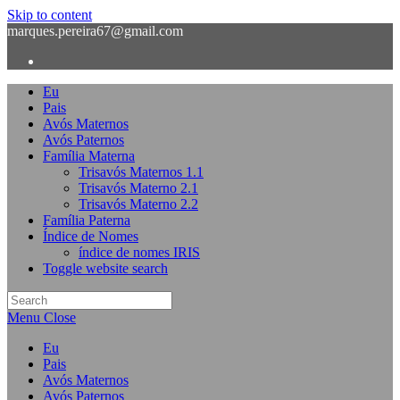
Skip to content
marques.pereira67@gmail.com
Eu
Pais
Avós Maternos
Avós Paternos
Família Materna
Trisavós Maternos 1.1
Trisavós Materno 2.1
Trisavós Materno 2.2
Família Paterna
Índice de Nomes
índice de nomes IRIS
Toggle website search
Menu
Close
Eu
Pais
Avós Maternos
Avós Paternos