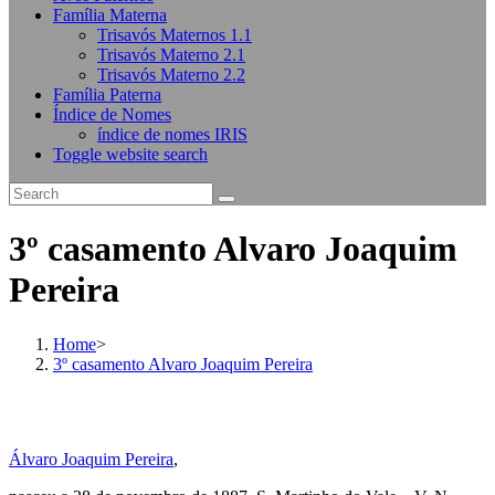
Família Materna
Trisavós Maternos 1.1
Trisavós Materno 2.1
Trisavós Materno 2.2
Família Paterna
Índice de Nomes
índice de nomes IRIS
Toggle website search
3º casamento Alvaro Joaquim
Pereira
Home
>
3º casamento Alvaro Joaquim Pereira
Álvaro Joaquim Pereira
,