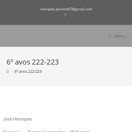
marques.pereira67@gmail.com
Menu
6º avos 222-223
>
6º avos 222-223
José Henriques