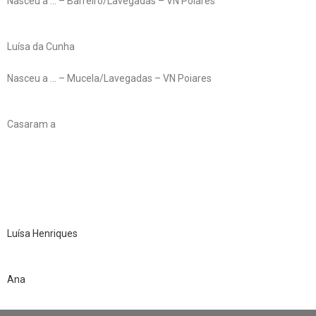
Nasceu a … – Barreiro/Lavegadas – VN Poiares
Luísa da Cunha
Nasceu a … – Mucela/Lavegadas – VN Poiares
Casaram a
Luísa Henriques
Ana