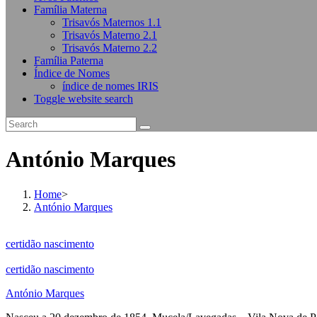
Família Materna
Trisavós Maternos 1.1
Trisavós Materno 2.1
Trisavós Materno 2.2
Família Paterna
Índice de Nomes
índice de nomes IRIS
Toggle website search
António Marques
Home
>
António Marques
certidão nascimento
certidão nascimento
António Marques