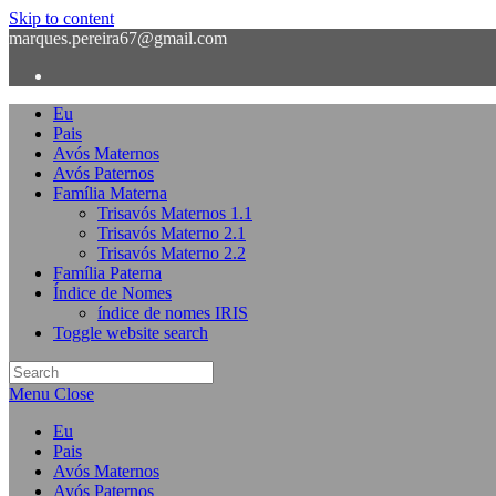
Skip to content
marques.pereira67@gmail.com
Eu
Pais
Avós Maternos
Avós Paternos
Família Materna
Trisavós Maternos 1.1
Trisavós Materno 2.1
Trisavós Materno 2.2
Família Paterna
Índice de Nomes
índice de nomes IRIS
Toggle website search
Menu
Close
Eu
Pais
Avós Maternos
Avós Paternos