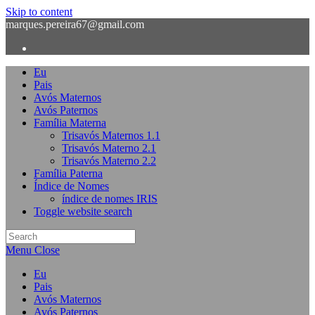
Skip to content
marques.pereira67@gmail.com
Eu
Pais
Avós Maternos
Avós Paternos
Família Materna
Trisavós Maternos 1.1
Trisavós Materno 2.1
Trisavós Materno 2.2
Família Paterna
Índice de Nomes
índice de nomes IRIS
Toggle website search
Menu
Close
Eu
Pais
Avós Maternos
Avós Paternos