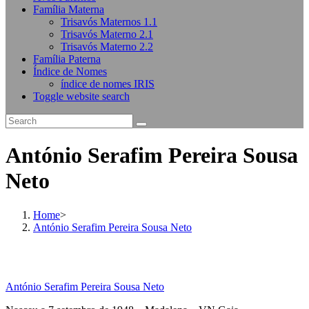
Família Materna
Trisavós Maternos 1.1
Trisavós Materno 2.1
Trisavós Materno 2.2
Família Paterna
Índice de Nomes
índice de nomes IRIS
Toggle website search
António Serafim Pereira Sousa
Neto
Home
>
António Serafim Pereira Sousa Neto
António Serafim Pereira Sousa Neto