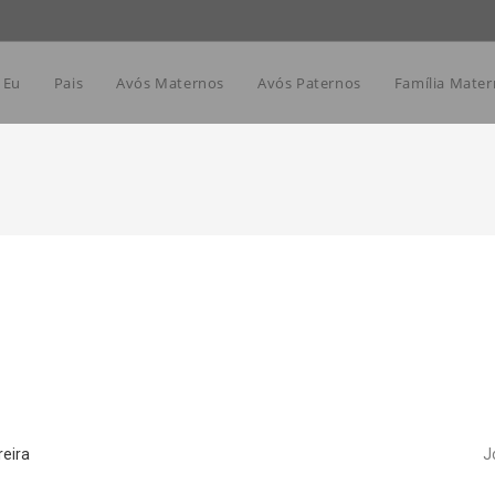
Eu
Pais
Avós Maternos
Avós Paternos
Família Mater
reira
J