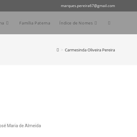
marques.pereira67@gmail.com
na
Família Paterna
Índice de Nomes
>
Carmesinda Oliveira Pereira
osé Maria de Almeida