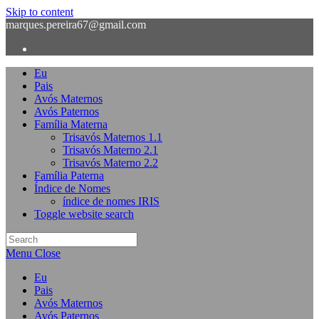
Skip to content
marques.pereira67@gmail.com
Eu
Pais
Avós Maternos
Avós Paternos
Família Materna
Trisavós Maternos 1.1
Trisavós Materno 2.1
Trisavós Materno 2.2
Família Paterna
Índice de Nomes
índice de nomes IRIS
Toggle website search
Menu
Close
Eu
Pais
Avós Maternos
Avós Paternos