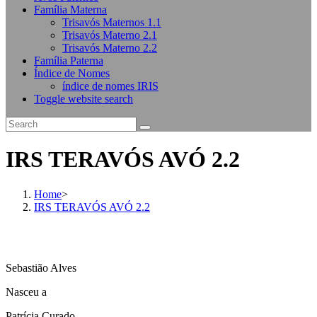
Família Materna
Trisavós Maternos 1.1
Trisavós Materno 2.1
Trisavós Materno 2.2
Família Paterna
Índice de Nomes
índice de nomes IRIS
Toggle website search
IRS TERAVÓS AVÓ 2.2
Home
>
IRS TERAVÓS AVÓ 2.2
Sebastião Alves
Nasceu a
Patrícia Curado