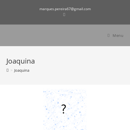
marques.pereira67@gmail.com
Menu
Joaquina
>
Joaquina