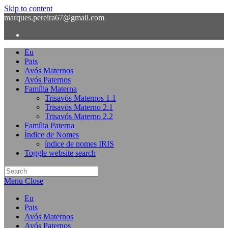
Skip to content
marques.pereira67@gmail.com
Eu
Pais
Avós Maternos
Avós Paternos
Família Materna
Trisavós Maternos 1.1
Trisavós Materno 2.1
Trisavós Materno 2.2
Família Paterna
Índice de Nomes
índice de nomes IRIS
Toggle website search
Menu
Close
Eu
Pais
Avós Maternos
Avós Paternos