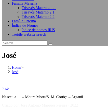
Família Materna
Trisavós Maternos 1.1
Trisavós Materno 2.1
Trisavós Materno 2.2
Família Paterna
Índice de Nomes
índice de nomes IRIS
Toggle website search
José
Home
>
José
José
Nasceu a … – Moura Morta/S. M. Cortiça – Arganil
Criado por: José António Marques Pereira - 2022