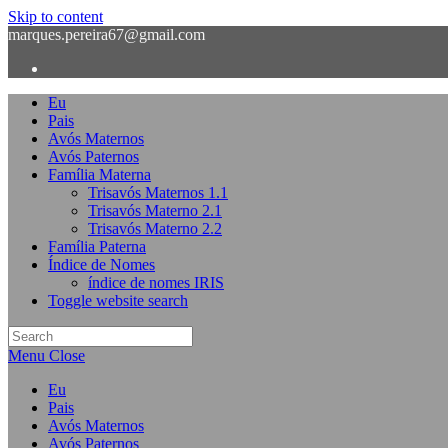
Skip to content
marques.pereira67@gmail.com
Eu
Pais
Avós Maternos
Avós Paternos
Família Materna
Trisavós Maternos 1.1
Trisavós Materno 2.1
Trisavós Materno 2.2
Família Paterna
Índice de Nomes
índice de nomes IRIS
Toggle website search
Menu
Close
Eu
Pais
Avós Maternos
Avós Paternos