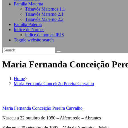
Família Materna
Trisavós Maternos 1.1
Trisavós Materno 2.1
Trisavós Materno 2.2
Família Paterna
Índice de Nomes
índice de nomes IRIS
Toggle website search
Maria Fernanda Conceição Pere
Home
>
Maria Fernanda Conceição Pereira Carvalho
Maria Fernanda Conceição Pereira Carvalho
Nasceu a 22 outubro de 1950 – Alferrarede – Abrantes
Faleceu a 20 setembro de 1997 – Vale da Amoreira – Moita