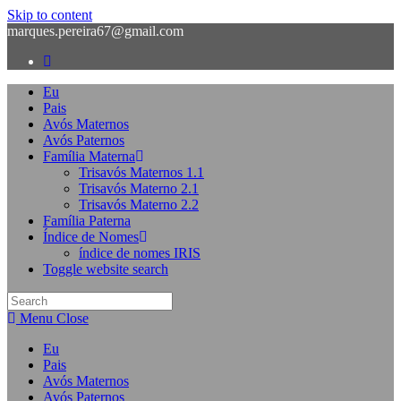
Skip to content
marques.pereira67@gmail.com
Eu
Pais
Avós Maternos
Avós Paternos
Família Materna
Trisavós Maternos 1.1
Trisavós Materno 2.1
Trisavós Materno 2.2
Família Paterna
Índice de Nomes
índice de nomes IRIS
Toggle website search
Menu
Close
Eu
Pais
Avós Maternos
Avós Paternos