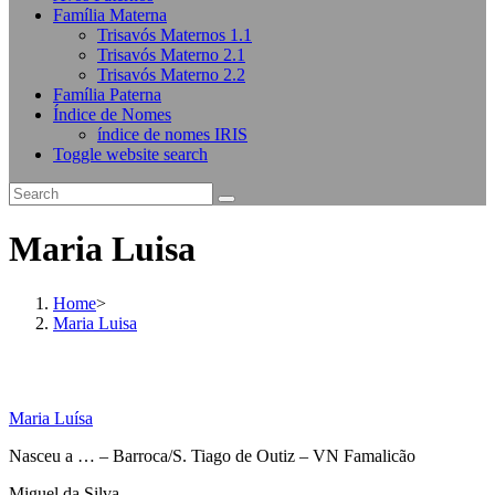
Família Materna
Trisavós Maternos 1.1
Trisavós Materno 2.1
Trisavós Materno 2.2
Família Paterna
Índice de Nomes
índice de nomes IRIS
Toggle website search
Maria Luisa
Home
>
Maria Luisa
Maria Luísa
Nasceu a … – Barroca/S. Tiago de Outiz – VN Famalicão
Miguel da Silva