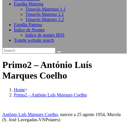
Família Materna
Trisavós Maternos 1.1
Trisavós Materno 2.1
Trisavós Materno 2.2
Família Paterna
Índice de Nomes
índice de nomes IRIS
Toggle website search
Primo2 – António Luís
Marques Coelho
Home
>
Primo2 – António Luís Marques Coelho
António Luís Marques Coelho
, nasceu a 25 agosto 1954, Mucela
(S. José Lavegadas-VNPoiares)