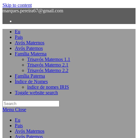
Skip to content
marques.pereira67@gmail.com
Eu
Pais
Avós Maternos
Avós Paternos
Família Materna
Trisavós Maternos 1.1
Trisavós Materno 2.1
Trisavós Materno 2.2
Família Paterna
Índice de Nomes
índice de nomes IRIS
Toggle website search
Menu
Close
Eu
Pais
Avós Maternos
Avós Paternos