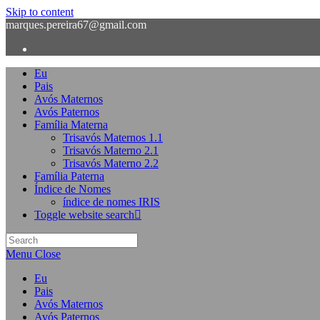
Skip to content
marques.pereira67@gmail.com
Eu
Pais
Avós Maternos
Avós Paternos
Família Materna
Trisavós Maternos 1.1
Trisavós Materno 2.1
Trisavós Materno 2.2
Família Paterna
Índice de Nomes
índice de nomes IRIS
Toggle website search
Menu
Close
Eu
Pais
Avós Maternos
Avós Paternos