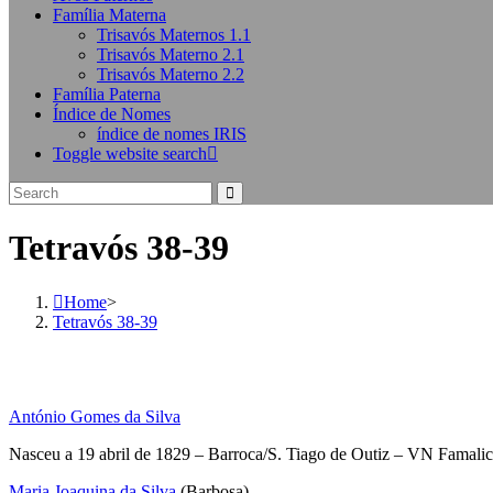
Família Materna
Trisavós Maternos 1.1
Trisavós Materno 2.1
Trisavós Materno 2.2
Família Paterna
Índice de Nomes
índice de nomes IRIS
Toggle website search
Tetravós 38-39
Home
>
Tetravós 38-39
António Gomes da Silva
Nasceu a 19 abril de 1829 – Barroca/S. Tiago de Outiz – VN Famali
Maria Joaquina da Silva
(Barbosa)