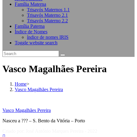
Família Materna
Trisavós Maternos 1.1
Trisavós Materno 2.1
Trisavós Materno 2.2
Família Paterna
Índice de Nomes
índice de nomes IRIS
Toggle website search
Vasco Magalhães Pereira
Home
>
Vasco Magalhães Pereira
Vasco Magalhães Pereira
Nasceu a ??? – S. Bento da Vitória – Porto
Criado por: José António Marques Pereira - 2022