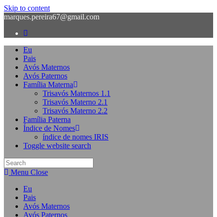
Skip to content
marques.pereira67@gmail.com
Eu
Pais
Avós Maternos
Avós Paternos
Família Materna
Trisavós Maternos 1.1
Trisavós Materno 2.1
Trisavós Materno 2.2
Família Paterna
Índice de Nomes
índice de nomes IRIS
Toggle website search
Menu
Close
Eu
Pais
Avós Maternos
Avós Paternos