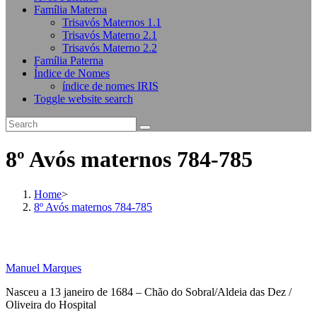
Família Materna
Trisavós Maternos 1.1
Trisavós Materno 2.1
Trisavós Materno 2.2
Família Paterna
Índice de Nomes
índice de nomes IRIS
Toggle website search
8º Avós maternos 784-785
Home
>
8º Avós maternos 784-785
Manuel Marques
Nasceu a 13 janeiro de 1684 – Chão do Sobral/Aldeia das Dez /
Oliveira do Hospital