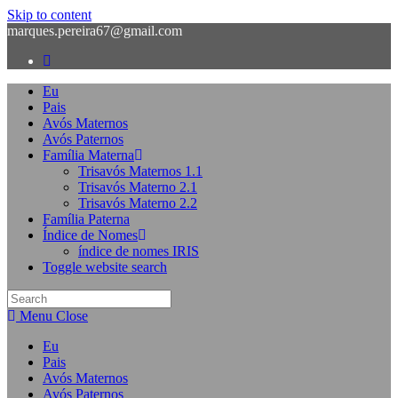
Skip to content
marques.pereira67@gmail.com
Eu
Pais
Avós Maternos
Avós Paternos
Família Materna
Trisavós Maternos 1.1
Trisavós Materno 2.1
Trisavós Materno 2.2
Família Paterna
Índice de Nomes
índice de nomes IRIS
Toggle website search
Menu
Close
Eu
Pais
Avós Maternos
Avós Paternos