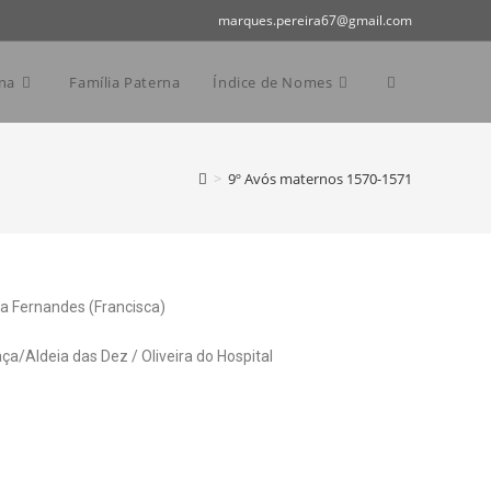
marques.pereira67@gmail.com
na
Família Paterna
Índice de Nomes
>
9º Avós maternos 1570-1571
a Fernandes (Francisca)
a/Aldeia das Dez / Oliveira do Hospital