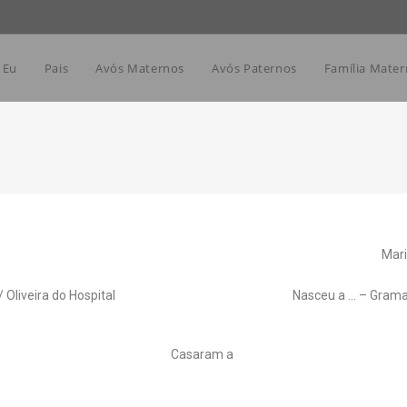
Eu
Pais
Avós Maternos
Avós Paternos
Família Mater
Mari
Oliveira do Hospital
Nasceu a … – Gramaç
Casaram a