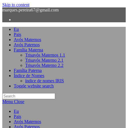
Skip to content
marques.pereira67@gmail.com
Eu
Pais
Avós Maternos
Avós Paternos
Família Materna
Trisavós Maternos 1.1
Trisavós Materno 2.1
Trisavós Materno 2.2
Família Paterna
Índice de Nomes
índice de nomes IRIS
Toggle website search
Menu
Close
Eu
Pais
Avós Maternos
Avós Paternos