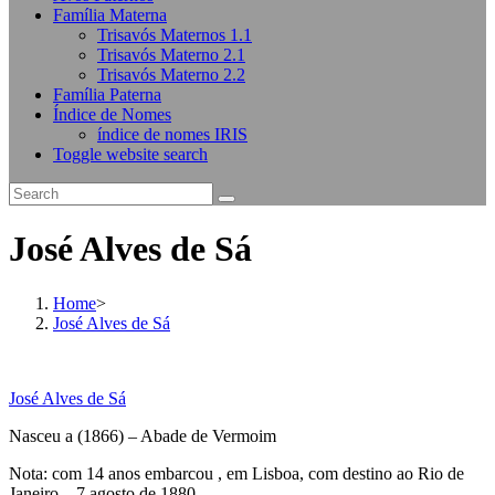
Família Materna
Trisavós Maternos 1.1
Trisavós Materno 2.1
Trisavós Materno 2.2
Família Paterna
Índice de Nomes
índice de nomes IRIS
Toggle website search
José Alves de Sá
Home
>
José Alves de Sá
José Alves de Sá
Nasceu a (1866) – Abade de Vermoim
Nota: com 14 anos embarcou , em Lisboa, com destino ao Rio de
Janeiro – 7 agosto de 1880