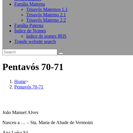
Família Materna
Trisavós Maternos 1.1
Trisavós Materno 2.1
Trisavós Materno 2.2
Família Paterna
Índice de Nomes
índice de nomes IRIS
Toggle website search
Pentavós 70-71
Home
>
Pentavós 70-71
João Manuel Alves
Nasceu a … – Sta. Maria de Abade de Vermoim
Ana Luísa Sá