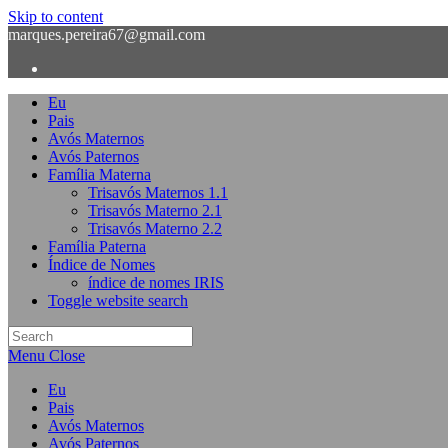
Skip to content
marques.pereira67@gmail.com
Eu
Pais
Avós Maternos
Avós Paternos
Família Materna
Trisavós Maternos 1.1
Trisavós Materno 2.1
Trisavós Materno 2.2
Família Paterna
Índice de Nomes
índice de nomes IRIS
Toggle website search
Menu
Close
Eu
Pais
Avós Maternos
Avós Paternos