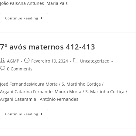
João PaisAna Antunes Maria Pais
8º
Continue Reading
Avós
Maternos
830-
831
7º avós maternos 412-413
Post
Post
Post
AGMP
Fevereiro 19, 2024
Uncategorized
author:
published:
category:
Post
0 Comments
comments:
José FernandesMoura Morta / S. Martinho Cortiça /
ArganilCatarina FernandesMoura Morta / S. Martinho Cortiça /
ArganilCasaram a António Fernandes
7º
Continue Reading
Avós
Maternos
412-
413