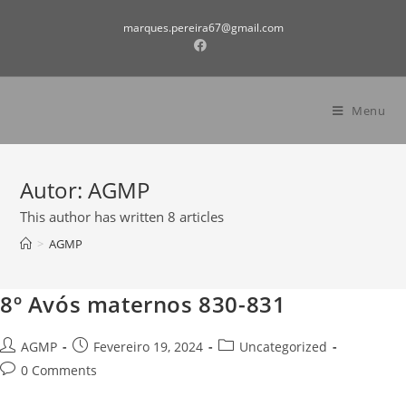
Skip
marques.pereira67@gmail.com
to
content
Menu
Autor:
AGMP
This author has written 8 articles
>
AGMP
8º Avós maternos 830-831
Post
Post
Post
AGMP
Fevereiro 19, 2024
Uncategorized
author:
published:
category:
Post
0 Comments
comments: