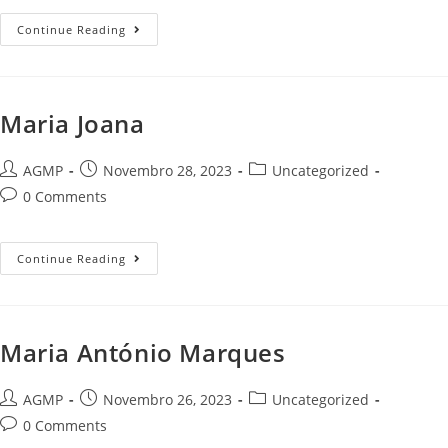
Índice
Continue Reading
De
Nomes
IRIS
Maria Joana
Post
Post
Post
AGMP
Novembro 28, 2023
Uncategorized
author:
published:
category:
Post
0 Comments
comments:
Maria
Continue Reading
Joana
Maria António Marques
Post
Post
Post
AGMP
Novembro 26, 2023
Uncategorized
author:
published:
category:
Post
0 Comments
comments: