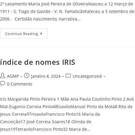
2º casamento Maria José Pereira de OliveiraNasceu a 12 março de
1911 - S. Tiago de Gavião - V. N. FamalicãoFaleceu a 5 setembro de
2006 - Certidão nascimento, narrativa…
Maria
Continue Reading
José
Pereira
De
Oliveira
índice de nomes IRIS
Post
Post
Post
AGMP
Janeiro 4, 2024
Uncategorized
author:
published:
category:
Post
0 Comments
comments:
Iris Margarida Pinto Pereira 1 Mãe Ana Paula Coutinho Pinto 2 Avô
Mat.Eugenio Correia Pinto4BisavósManuel Pinto da Mota8 Rita de
Jesus Correia9TrisavósFrancisco Pinto16 Maria da
Conceição17 José Correia Soares18 Olinda de
Jesus19TetravósFrancisco Pinto32 Maria de…