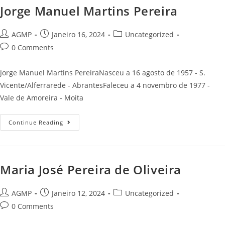
Jorge Manuel Martins Pereira
Post
Post
Post
AGMP
Janeiro 16, 2024
Uncategorized
author:
published:
category:
Post
0 Comments
comments:
Jorge Manuel Martins PereiraNasceu a 16 agosto de 1957 - S.
Vicente/Alferrarede - AbrantesFaleceu a 4 novembro de 1977 -
Vale de Amoreira - Moita
Jorge
Continue Reading
Manuel
Martins
Pereira
Maria José Pereira de Oliveira
Post
Post
Post
AGMP
Janeiro 12, 2024
Uncategorized
author:
published:
category:
Post
0 Comments
comments: