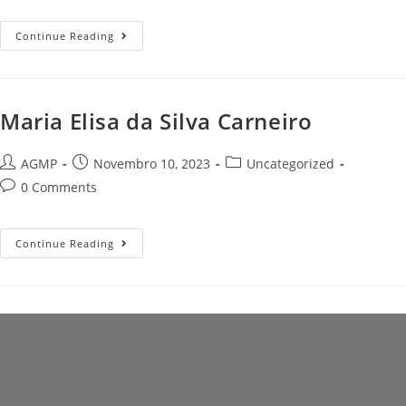
Maria
Continue Reading
António
Marques
Maria Elisa da Silva Carneiro
Post
Post
Post
AGMP
Novembro 10, 2023
Uncategorized
author:
published:
category:
Post
0 Comments
comments:
Maria
Continue Reading
Elisa
Da
Silva
Carneiro