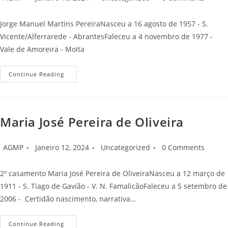
author:
published:
category:
comments:
Jorge Manuel Martins PereiraNasceu a 16 agosto de 1957 - S.
Vicente/Alferrarede - AbrantesFaleceu a 4 novembro de 1977 -
Vale de Amoreira - Moita
Jorge
Continue Reading
Manuel
Martins
Pereira
Maria José Pereira de Oliveira
Post
Post
Post
Post
AGMP
Janeiro 12, 2024
Uncategorized
0 Comments
author:
published:
category:
comments:
2º casamento Maria José Pereira de OliveiraNasceu a 12 março de
1911 - S. Tiago de Gavião - V. N. FamalicãoFaleceu a 5 setembro de
2006 - Certidão nascimento, narrativa…
Maria
Continue Reading