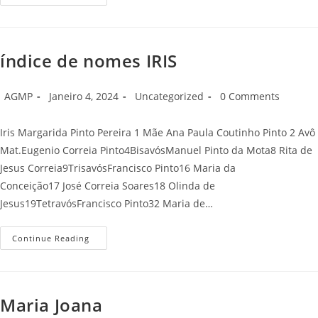
José
Pereira
De
Oliveira
índice de nomes IRIS
Post
Post
Post
Post
AGMP
Janeiro 4, 2024
Uncategorized
0 Comments
author:
published:
category:
comments:
Iris Margarida Pinto Pereira 1 Mãe Ana Paula Coutinho Pinto 2 Avô
Mat.Eugenio Correia Pinto4BisavósManuel Pinto da Mota8 Rita de
Jesus Correia9TrisavósFrancisco Pinto16 Maria da
Conceição17 José Correia Soares18 Olinda de
Jesus19TetravósFrancisco Pinto32 Maria de…
Índice
Continue Reading
De
Nomes
IRIS
Maria Joana