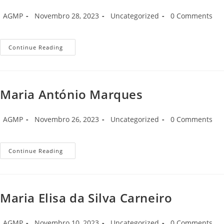
Post
Post
Post
Post
AGMP
Novembro 28, 2023
Uncategorized
0 Comments
author:
published:
category:
comments:
Maria
Continue Reading
Joana
Maria António Marques
Post
Post
Post
Post
AGMP
Novembro 26, 2023
Uncategorized
0 Comments
author:
published:
category:
comments:
Maria
Continue Reading
António
Marques
Maria Elisa da Silva Carneiro
Post
Post
Post
Post
AGMP
Novembro 10, 2023
Uncategorized
0 Comments