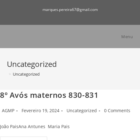
Skip
marques.pereira67@gmail.com
to
content
Menu
Uncategorized
>
Uncategorized
8º Avós maternos 830-831
Post
Post
Post
Post
AGMP
Fevereiro 19, 2024
Uncategorized
0 Comments
author:
published:
category:
comments:
João PaisAna Antunes Maria Pais