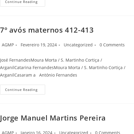
8º
Continue Reading
Avós
Maternos
830-
831
7º avós maternos 412-413
Post
Post
Post
Post
AGMP
Fevereiro 19, 2024
Uncategorized
0 Comments
author:
published:
category:
comments:
José FernandesMoura Morta / S. Martinho Cortiça /
ArganilCatarina FernandesMoura Morta / S. Martinho Cortiça /
ArganilCasaram a António Fernandes
7º
Continue Reading
Avós
Maternos
412-
413
Jorge Manuel Martins Pereira
Post
Post
Post
Post
AGMP
Janeiro 16, 2024
Uncategorized
0 Comments